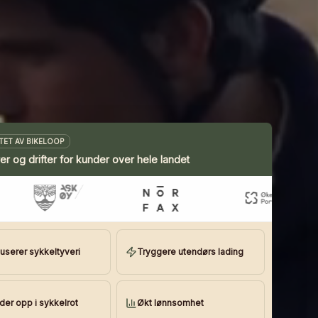
TET AV BIKELOOP
rer og drifter for kunder over hele landet
userer sykkeltyveri
Tryggere utendørs lading
der opp i sykkelrot
Økt lønnsomhet