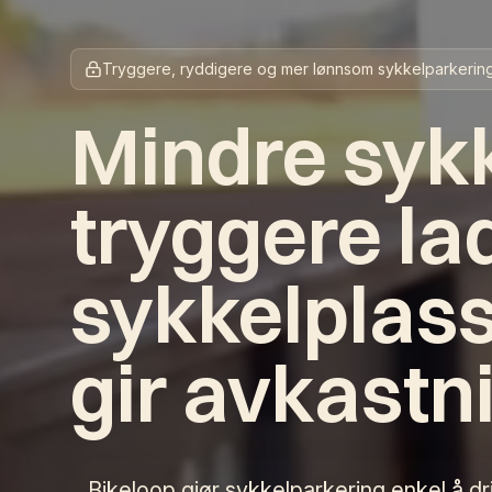
Tryggere, ryddigere og mer lønnsom sykkelparkerin
Mindre sykk
tryggere la
sykkelplas
gir avkastn
Bikeloop gjør sykkelparkering enkel å dri