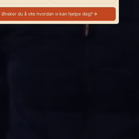
Ønsker du å vite hvordan vi kan hjelpe deg?