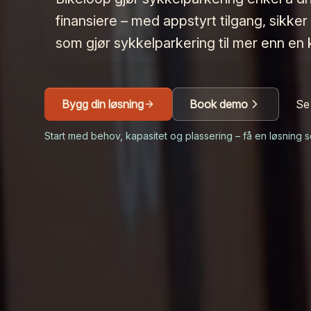
finansiere – med appstyrt tilgang, sikke
som gjør sykkelparkering til mer enn en
Bygg din løsning
Book demo
Se
Start med behov, kapasitet og plassering – få en løsning so