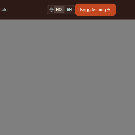
takt
Bygg løsning
NO
EN
NORSK
ENGLISH