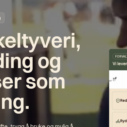
g
eltyveri,
ding og
FORVAL
Vi leve
ser som
ing.
Red
Ryd
fte, trygg å bruke og mulig å