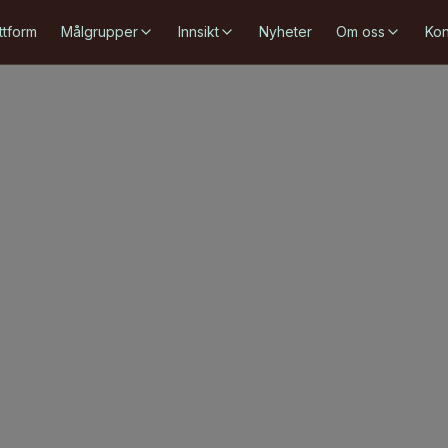
ttform
Målgrupper
Innsikt
Nyheter
Om oss
Kon