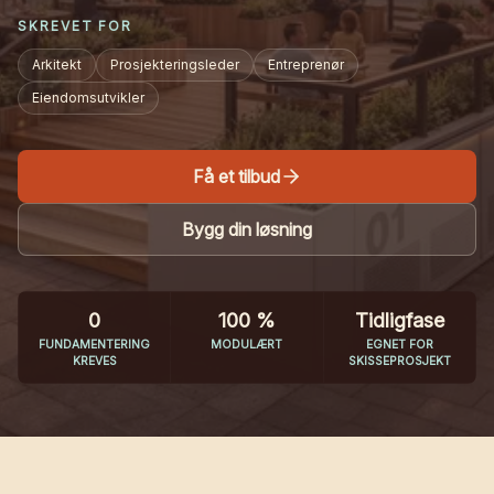
SKREVET FOR
Arkitekt
Prosjekteringsleder
Entreprenør
Eiendomsutvikler
Få et tilbud
Bygg din løsning
0
100 %
Tidligfase
FUNDAMENTERING
MODULÆRT
EGNET FOR
KREVES
SKISSEPROSJEKT