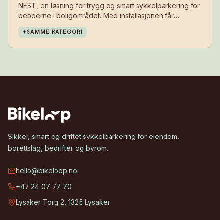
NEST, en løsning for trygg og smart sykkelparkering for
beboerne i boligområdet. Med installasjonen får
beboerne et sikkert sted å parkere sykkelen i
✦
SAMME KATEGORI
hverdagen – tett på der de bor.
Sikker, smart og driftet sykkelparkering for eiendom,
borettslag, bedrifter og byrom.
hello@bikeloop.no
+47 24 07 77 70
Lysaker Torg 2, 1325 Lysaker