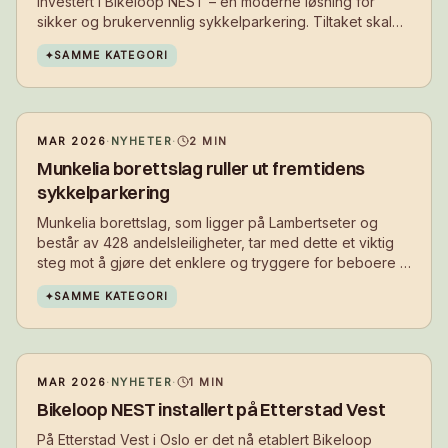
investert i Bikeloop NEST – en moderne løsning for
sikker og brukervennlig sykkelparkering. Tiltaket skal
gjøre det enklere å velge sykkel i hverdagen, samtidig
✦
SAMME KATEGORI
som det bidrar til et ryddigere og mer attraktivt bomiljø.
MAR 2026
·
NYHETER
·
2
MIN
Munkelia borettslag ruller ut fremtidens
sykkelparkering
Munkelia borettslag, som ligger på Lambertseter og
består av 428 andelsleiligheter, tar med dette et viktig
steg mot å gjøre det enklere og tryggere for beboere å
velge sykkelen i hverdagen.
✦
SAMME KATEGORI
MAR 2026
·
NYHETER
·
1
MIN
Bikeloop NEST installert på Etterstad Vest
På Etterstad Vest i Oslo er det nå etablert Bikeloop