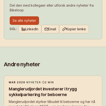
Del den med kollegaer eller utforsk andre nyheter fra
Bikeloop.
Se alle nyheter
LinkedIn
Email
Kopier lenke
DEL:
Andre nyheter
MAR 2026
·
NYHETER
·
2
MIN
Manglerudjordet investerer i trygg
sykkelparkering for beboerne
Manglerudjordet styrker tilbudet til beboerne og har nå