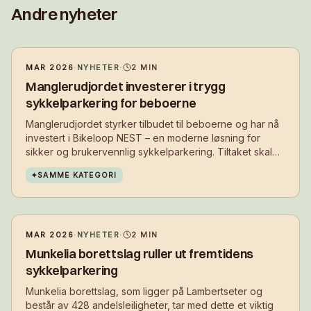
Andre nyheter
MAR 2026
·
NYHETER
·
2
MIN
Manglerudjordet investerer i trygg
sykkelparkering for beboerne
Manglerudjordet styrker tilbudet til beboerne og har nå
investert i Bikeloop NEST – en moderne løsning for
sikker og brukervennlig sykkelparkering. Tiltaket skal
gjøre det enklere å velge sykkel i hverdagen, samtidig
✦
SAMME KATEGORI
som det bidrar til et ryddigere og mer attraktivt bomiljø.
MAR 2026
·
NYHETER
·
2
MIN
Munkelia borettslag ruller ut fremtidens
sykkelparkering
Munkelia borettslag, som ligger på Lambertseter og
består av 428 andelsleiligheter, tar med dette et viktig