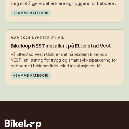
steg mot å gjøre det enklere og tryggere for beboere å
velge sykkelen i hverdagen.
✦
SAMME KATEGORI
MAR 2026
·
NYHETER
·
1
MIN
Bikeloop NEST installert på Etterstad Vest
På Etterstad Vest i Oslo er det nå etablert Bikeloop
NEST, en løsning for trygg og smart sykkelparkering for
beboerne i boligområdet. Med installasjonen får
beboerne et sikkert sted å parkere sykkelen i
✦
SAMME KATEGORI
hverdagen – tett på der de bor.