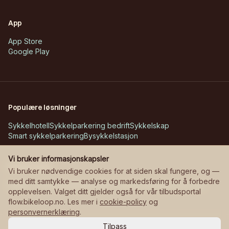
App
App Store
Google Play
Populære løsninger
Sykkelhotell
Sykkelparkering bedrift
Sykkelskap
Smart sykkelparkering
Bysykkelstasjon
Vi bruker informasjonskapsler
Kundecases
Vi bruker nødvendige cookies for at siden skal fungere, og —
med ditt samtykke — analyse og markedsføring for å forbedre
Askøy – Erdal skole
Bane NOR – stasjoner
Manglerudjordet
opplevelsen. Valget ditt gjelder også for vår tilbudsportal
flow.bikeloop.no. Les mer i
cookie-policy
og
personvernerklæring
.
Tilpass