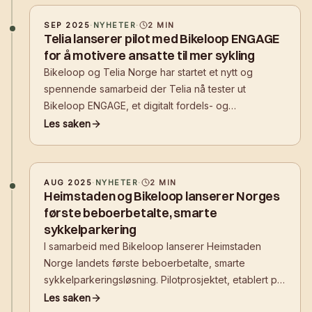
SEP 2025
·
NYHETER
·
2
MIN
Telia lanserer pilot med Bikeloop ENGAGE
for å motivere ansatte til mer sykling
Bikeloop og Telia Norge har startet et nytt og
spennende samarbeid der Telia nå tester ut
Bikeloop ENGAGE, et digitalt fordels- og
motivasjonsprogram utviklet for å inspirere ansatte til
Les saken
å velge sykkelen som transportmiddel til og fra jobb.
AUG 2025
·
NYHETER
·
2
MIN
Heimstaden og Bikeloop lanserer Norges
første beboerbetalte, smarte
sykkelparkering
I samarbeid med Bikeloop lanserer Heimstaden
Norge landets første beboerbetalte, smarte
sykkelparkeringsløsning. Pilotprosjektet, etablert på
Grünerløkka i Oslo, markerer et viktig steg mot mer
Les saken