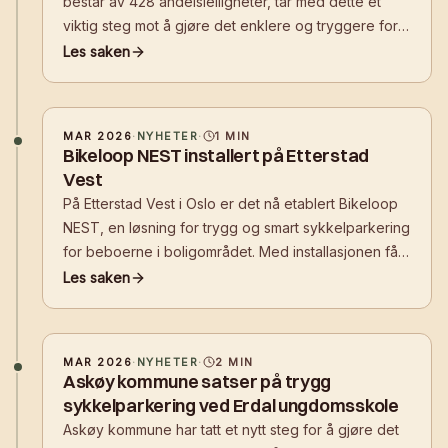
består av 428 andelsleiligheter, tar med dette et
viktig steg mot å gjøre det enklere og tryggere for
beboere å velge sykkelen i hverdagen.
Les saken
MAR 2026
·
NYHETER
·
1
MIN
Bikeloop NEST installert på Etterstad
Vest
På Etterstad Vest i Oslo er det nå etablert Bikeloop
NEST, en løsning for trygg og smart sykkelparkering
for beboerne i boligområdet. Med installasjonen får
beboerne et sikkert sted å parkere sykkelen i
Les saken
hverdagen – tett på der de bor.
MAR 2026
·
NYHETER
·
2
MIN
Askøy kommune satser på trygg
sykkelparkering ved Erdal ungdomsskole
Askøy kommune har tatt et nytt steg for å gjøre det