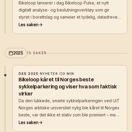
Bikeloop lanserer i dag Bikeloop Pulse, et nytt
digitalt analyse- og beslutningsverktøy som gir
styret i borettslag og sameier et tydelig, datadrevet
grunnlag for å planlegge trygg, effektiv og
Les saken
fremtidsrettet sykkelparkering. Løsningen tilbys
gratis og uforpliktende.
2025
13
SAKER
DES 2025
·
NYHETER
·
3
MIN
Bikeloop kåret til Norges beste
sykkelparkering og viser hva som faktisk
virker
Da den lukkede, smarte sykkelparkeringen ved UiT
Norges arktiske universitet nylig ble kåret til Norges
beste, var det ikke et stativ som ble premiert – men
en helhetlig løsning. Anlegget kombinerer høy
Les saken
sikkerhet, værbeskyttelse og app-styrt digital