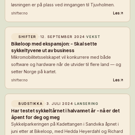
løsningen er på plass ved inngangen til Tjuvholmen.
shifter.no
Les
SHIFTER
·
12. SEPTEMBER 2024
·
VEKST
Bikeloop med ekspansjon: – Skal sette
sykkeltyvene ut av business
Mikromobilitetsselskapet vil konkurrere med både
software og hardware når de utvider til flere land — og
setter Norge på kartet.
shifter.no
Les
BUDSTIKKA
·
3. JULI 2024
·
LANSERING
Har testet sykkeltårnet i halvannet år – nå er det
åpent for deg og meg
Sykkelparkeringen på Kadettangen i Sandvika åpnet i
juni etter at Bikeloop, med Hedda Heyerdahl og Richard