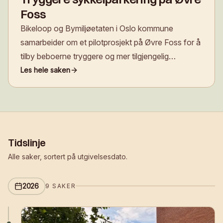
Foss
Bikeloop og Bymiljøetaten i Oslo kommune
samarbeider om et pilotprosjekt på Øvre Foss for å
tilby beboerne tryggere og mer tilgjengelig
sykkelparkering, og utforske en ny
Les hele saken
finansieringsmodell for fremtidig utbygging.
Tidslinje
Alle saker, sortert på utgivelsesdato.
2026
9
SAKER