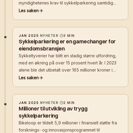
myndighetenes krav til sykkelparkering samtidig
som de skaper attraktive, brukervennlige og sikre
Les saken
løsninger for leietakere og ansatte. Blant temaene
som ble belyst var Oslo komm
JAN 2025
·
NYHETER
·
3
MIN
Sykkelparkering er en gamechanger for
eiendomsbransjen
Sykkeltyverier har blitt en stadig større utfordring,
med en økning på over 15 prosent hvert år. I 2023
alene ble det utbetalt over 165 millioner kroner i
erstatning for stjålne sykler. Løsningene til norske
Les saken
Bikeloop forhindrer tyveri blant annet på offentlige
steder, på kjøpesen
JAN 2025
·
NYHETER
·
2
MIN
Millioner til utvikling av trygg
sykkelparkering
Bikeloop er tildelt 5,9 millioner i finansiell støtte fra
forsknings- og innovasjonsprogrammet til