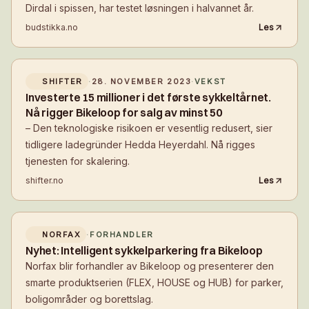
Dirdal i spissen, har testet løsningen i halvannet år.
budstikka.no
Les
SHIFTER
·
28. NOVEMBER 2023
·
VEKST
Investerte 15 millioner i det første sykkeltårnet.
Nå rigger Bikeloop for salg av minst 50
– Den teknologiske risikoen er vesentlig redusert, sier
tidligere ladegründer Hedda Heyerdahl. Nå rigges
tjenesten for skalering.
shifter.no
Les
NORFAX
·
FORHANDLER
Nyhet: Intelligent sykkelparkering fra Bikeloop
Norfax blir forhandler av Bikeloop og presenterer den
smarte produktserien (FLEX, HOUSE og HUB) for parker,
boligområder og borettslag.