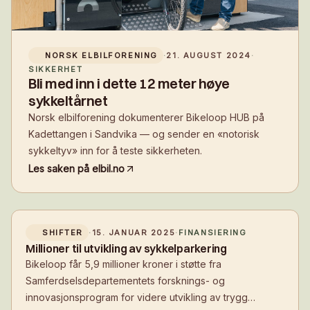
NORSK ELBILFORENING
·
21. AUGUST 2024
·
SIKKERHET
Bli med inn i dette 12 meter høye
sykkeltårnet
Norsk elbilforening dokumenterer Bikeloop HUB på
Kadettangen i Sandvika — og sender en «notorisk
sykkeltyv» inn for å teste sikkerheten.
Les saken på
elbil.no
SHIFTER
·
15. JANUAR 2025
·
FINANSIERING
Millioner til utvikling av sykkelparkering
Bikeloop får 5,9 millioner kroner i støtte fra
Samferdselsdepartementets forsknings- og
innovasjonsprogram for videre utvikling av trygg