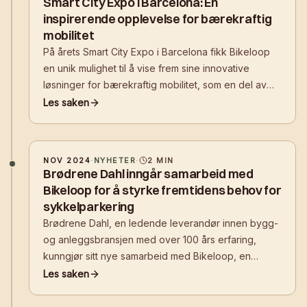
Smart City Expo i Barcelona: En
inspirerende opplevelse for bærekraftig
mobilitet
På årets Smart City Expo i Barcelona fikk Bikeloop
en unik mulighet til å vise frem sine innovative
løsninger for bærekraftig mobilitet, som en del av
det nordiske paviljongen. Sammen med
Les saken
samarbeidspartnerne Nordic Edge og Innovasjon
Norge presenterte Bikeloop sin teknologi for å
NOV 2024
·
NYHETER
·
2
MIN
Brødrene Dahl inngår samarbeid med
Bikeloop for å styrke fremtidens behov for
sykkelparkering
Brødrene Dahl, en ledende leverandør innen bygg-
og anleggsbransjen med over 100 års erfaring,
kunngjør sitt nye samarbeid med Bikeloop, en
innovativ norsk oppstartsbedrift kjent for sine
Les saken
smarte, app-styrte sykkelparkeringsløsninger. Dette
samarbeidet markerer et betydelig skritt