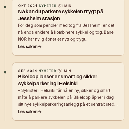
OKT 2024
·
NYHETER
·
1
MIN
Nå kan du parkere sykkelen trygt på
Jessheim stasjon
For deg som pendler med tog fra Jessheim, er det
nå enda enklere å kombinere sykkel og tog. Bane
NOR har nylig åpnet et nytt og trygt
sykkelparkeringshus, Bikeloop HOUSE, på Jessheim
Les saken
stasjon
SEP 2024
·
NYHETER
·
1
MIN
Bikeloop lanserer smart og sikker
sykkelparkering i Helsinki
– Syklister i Helsinki får nå en ny, sikker og smart
måte å parkere sykkelen på. Bikeloop åpner i dag
sitt nye sykkelparkeringsanlegg på et sentralt sted
foran Kiasma, nær Baana sykkelvei, Helsinki
Les saken
Musikkhus og Helsinki sentralstasjon.