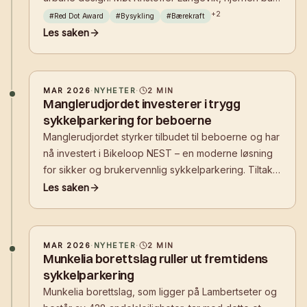
suksessen, og dykk ned i filosofien som former
+
2
#
Red Dot Award
#
Bysykling
#
Bærekraft
fremtidens sykkelinfrastruktur med fokus på
Les saken
bærekraft, funksjonalitet og estetikk.
MAR 2026
·
NYHETER
·
2
MIN
Manglerudjordet investerer i trygg
sykkelparkering for beboerne
Manglerudjordet styrker tilbudet til beboerne og har
nå investert i Bikeloop NEST – en moderne løsning
for sikker og brukervennlig sykkelparkering. Tiltaket
skal gjøre det enklere å velge sykkel i hverdagen,
Les saken
samtidig som det bidrar til et ryddigere og mer
attraktivt bomiljø.
MAR 2026
·
NYHETER
·
2
MIN
Munkelia borettslag ruller ut fremtidens
sykkelparkering
Munkelia borettslag, som ligger på Lambertseter og