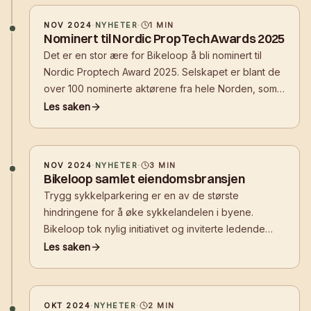
NOV 2024
·
NYHETER
·
1
MIN
Nominert til Nordic PropTech Awards 2025
Det er en stor ære for Bikeloop å bli nominert til
Nordic Proptech Award 2025. Selskapet er blant de
over 100 nominerte aktørene fra hele Norden, som
til sammen representerer det beste innen PropTech-
Les saken
innovasjon. Denne prestisjetunge nominasjonen
understreker Bikeloops rolle som e
NOV 2024
·
NYHETER
·
3
MIN
Bikeloop samlet eiendomsbransjen
Trygg sykkelparkering er en av de største
hindringene for å øke sykkelandelen i byene.
Bikeloop tok nylig initiativet og inviterte ledende
aktører fra eiendomsbransjen til et frokostmøte for å
Les saken
belyse utfordringene og mulige løsninger på
fremtidens behov for trygg sykkelparkering.
OKT 2024
·
NYHETER
·
2
MIN