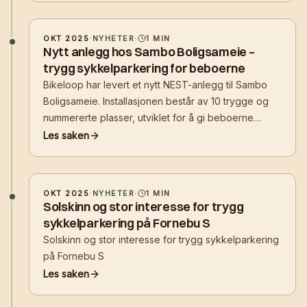
stativer, vi bygger infrastruktur
OKT 2025
·
NYHETER
·
1
MIN
Nytt anlegg hos Sambo Boligsameie –
trygg sykkelparkering for beboerne
Bikeloop har levert et nytt NEST-anlegg til Sambo
Boligsameie. Installasjonen består av 10 trygge og
nummererte plasser, utviklet for å gi beboerne
enkel, sikker og digital tilgang til sykkelparkering i
Les saken
sitt eget bomiljø.
OKT 2025
·
NYHETER
·
1
MIN
Solskinn og stor interesse for trygg
sykkelparkering på Fornebu S
Solskinn og stor interesse for trygg sykkelparkering
på Fornebu S
Les saken