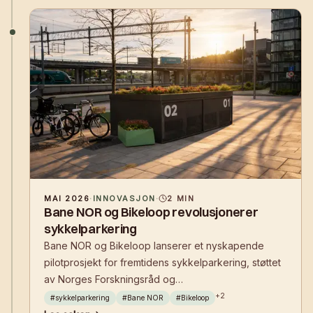
MAI 2026
·
INNOVASJON
·
2
MIN
Bane NOR og Bikeloop revolusjonerer
sykkelparkering
Bane NOR og Bikeloop lanserer et nyskapende
pilotprosjekt for fremtidens sykkelparkering, støttet
av Norges Forskningsråd og
Samferdselsdepartementet. Reisende ved Asker og
+
2
#
sykkelparkering
#
Bane NOR
#
Bikeloop
Skøyen stasjon får nå tilgang til trygg og sikker