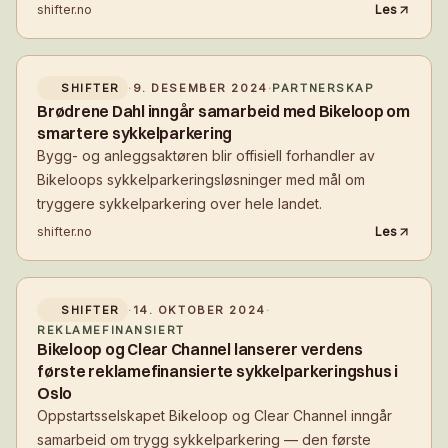
sykkelparkering.
shifter.no
Les
SHIFTER
·
9. DESEMBER 2024
·
PARTNERSKAP
Brødrene Dahl inngår samarbeid med Bikeloop om
smartere sykkelparkering
Bygg- og anleggsaktøren blir offisiell forhandler av
Bikeloops sykkelparkeringsløsninger med mål om
tryggere sykkelparkering over hele landet.
shifter.no
Les
SHIFTER
·
14. OKTOBER 2024
·
REKLAMEFINANSIERT
Bikeloop og Clear Channel lanserer verdens
første reklamefinansierte sykkelparkeringshus i
Oslo
Oppstartsselskapet Bikeloop og Clear Channel inngår
samarbeid om trygg sykkelparkering — den første