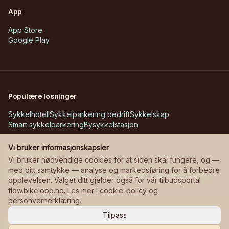
App
App Store
Google Play
Populære løsninger
Sykkelhotell
Sykkelparkering bedrift
Sykkelskap
Smart sykkelparkering
Bysykkelstasjon
Vi bruker informasjonskapsler
Kundecases
Vi bruker nødvendige cookies for at siden skal fungere, og —
med ditt samtykke — analyse og markedsføring for å forbedre
Askøy – Erdal skole
Bane NOR – stasjoner
Manglerudjordet
opplevelsen. Valget ditt gjelder også for vår tilbudsportal
flow.bikeloop.no. Les mer i
cookie-policy
og
personvernerklæring
.
Tilpass
©
2026
Bikeloop.
Alle rettigheter reservert.