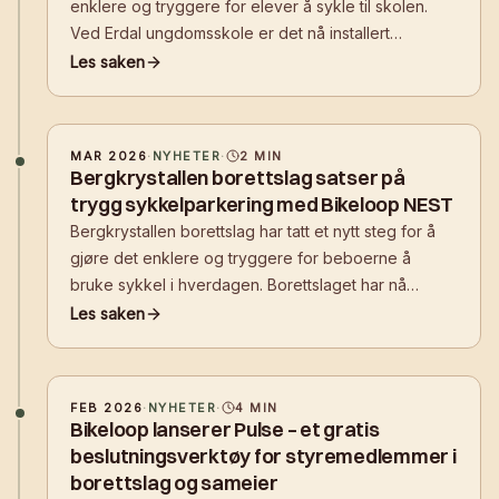
enklere og tryggere for elever å sykle til skolen.
Ved Erdal ungdomsskole er det nå installert
Bikeloop NEST, en smart løsning for sikker
Les saken
sykkelparkering.
MAR 2026
·
NYHETER
·
2
MIN
Bergkrystallen borettslag satser på
trygg sykkelparkering med Bikeloop NEST
Bergkrystallen borettslag har tatt et nytt steg for å
gjøre det enklere og tryggere for beboerne å
bruke sykkel i hverdagen. Borettslaget har nå
installert Bikeloop NEST, en smart løsning for sikker
Les saken
sykkelparkering
FEB 2026
·
NYHETER
·
4
MIN
Bikeloop lanserer Pulse – et gratis
beslutningsverktøy for styremedlemmer i
borettslag og sameier