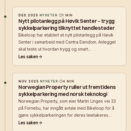
reservasjon og adgangskontroll
DES 2025
·
NYHETER
·
1
MIN
Nytt pilotanlegg på Høvik Senter – trygg
sykkelparkering tilknyttet handlesteder
Bikeloop har etablert et nytt pilotanlegg på Høvik
Senter i samarbeid med Centra Eiendom. Anlegget
skal teste ut hvordan trygg og smart
sykkelparkering ved kjøpesentre og handlesteder
Les saken
kan gjøre det enklere for kunder å velge sykkelen
fremfor bilen.
NOV 2025
·
NYHETER
·
4
MIN
Norwegian Property ruller ut fremtidens
sykkelparkering med norsk teknologi
Norwegian Property, som eier Martin Linges vei 33
på Fornebu, har inngått avtale med Bikeloop for å
gjøre sykkelparkeringen for deres leietakeres
ansatte sikrere. - Avtalen markerer et teknologisk
Les saken
taktskifte i eiendomsbransjen. Vi bygger mer enn