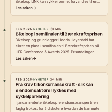
Bikeloop LINK kan sykkelrommet forvandles til en
smart, sikker og organisert løsning – som i tillegg kan
Les saken
bli en lønnsom investering!
FEB 2025
·
NYHETER
·
1
MIN
Bikeloop i semifinalen til Bærekraftsprisen
Bikeloop og grunnlegger Hedda Heyerdahl har
sikret en plass i semifinalen til Bærekraftsprisen på
HER Conference & Awards 2025. Prisutdelingen
finner sted 28. april, og publikum har muligheten til å
Les saken
stemme for å avgjøre hvem som går videre til
finalen.
FEB 2025
·
NYHETER
·
4
MIN
Fra krav til konkurransekraft - slik kan
eiendomsaktører lykkes med
sykkelparkering
I januar inviterte Bikeloop eiendomsbransjen til en
faglig frokost for å diskutere hvordan de kan møte