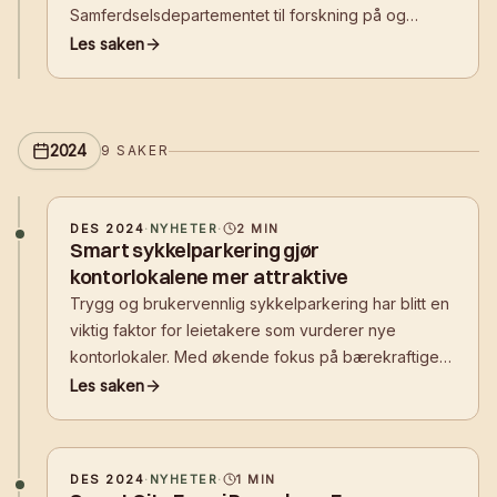
Samferdselsdepartementet til forskning på og
videreutvikling av trygg sykkelparkering. Selskapet
Les saken
er et av seks selskaper som er tildelt
forskningsmidler.
2024
9
SAKER
DES 2024
·
NYHETER
·
2
MIN
Smart sykkelparkering gjør
kontorlokalene mer attraktive
Trygg og brukervennlig sykkelparkering har blitt en
viktig faktor for leietakere som vurderer nye
kontorlokaler. Med økende fokus på bærekraftige
transportløsninger, stilles det krav til
Les saken
eiendomsaktører om å tilrette for sykling.
DES 2024
·
NYHETER
·
1
MIN