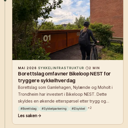
MAI 2026
·
SYKKELINFRASTRUKTUR
·
2
MIN
Borettslag omfavner Bikeloop NEST for
tryggere sykkelhverdag
Borettslag som Gamlehagen, Nylænde og Moholt i
Trondheim har investert i Bikeloop NEST. Dette
skyldes en økende etterspørsel etter trygg og
effektiv sykkelparkering med lademuligheter for
+
2
#
Borettslag
#
Sykkelparkering
#
Elsykkel
elsykler, kombinert med fleksible finansierings- og
Les saken
driftsmodeller.