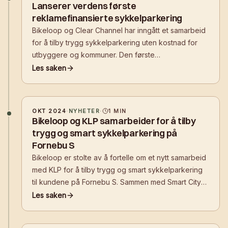
Lanserer verdens første
reklamefinansierte sykkelparkering
Bikeloop og Clear Channel har inngått et samarbeid
for å tilby trygg sykkelparkering uten kostnad for
utbyggere og kommuner. Den første
reklamefinansierte sykkelparkeringsløsningen er nå
Les saken
på plass ved inngangen til Tjuvholmen i Oslo.
OKT 2024
·
NYHETER
·
1
MIN
Bikeloop og KLP samarbeider for å tilby
trygg og smart sykkelparkering på
Fornebu S
Bikeloop er stolte av å fortelle om et nytt samarbeid
med KLP for å tilby trygg og smart sykkelparkering
til kundene på Fornebu S. Sammen med Smart City
Bærum har Bikeloop i flere år arbeidet for å fremme
Les saken
bedre sykkelparkering i Bærum kommune, og nå er
resultatet synlig på torget