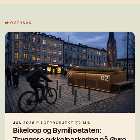
HOVEDSAK
JUN 2026
·
PILOTPROSJEKT
·
2
MIN
Bikeloop og Bymiljøetaten:
Tryggere sykkelparkering på Øvre