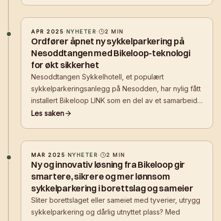
trygg og bærekraftig mobilitet i norske
boligområder.
APR 2025
·
NYHETER
·
2
MIN
Ordfører åpnet ny sykkelparkering på
Nesoddtangen med Bikeloop-teknologi
for økt sikkerhet
Nesoddtangen Sykkelhotell, et populært
sykkelparkeringsanlegg på Nesodden, har nylig fått
installert Bikeloop LINK som en del av et samarbeid
mellom Akershus kollektivterminaler FKF (AKT) og
Les saken
Bikeloop. Dette tiltaket kommer etter flere
henvendelser fra brukere om tyverier som har
MAR 2025
·
NYHETER
·
2
MIN
Ny og innovativ løsning fra Bikeloop gir
smartere, sikrere og mer lønnsom
sykkelparkering i borettslag og sameier
Sliter borettslaget eller sameiet med tyverier, utrygg
sykkelparkering og dårlig utnyttet plass? Med