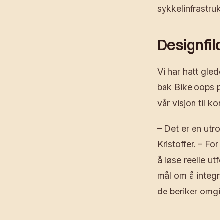
sykkelinfrastru
Designfil
Vi har hatt gl
bak Bikeloops pr
vår visjon til
– Det er en utr
Kristoffer. – F
å løse reelle ut
mål om å integr
de beriker omgi