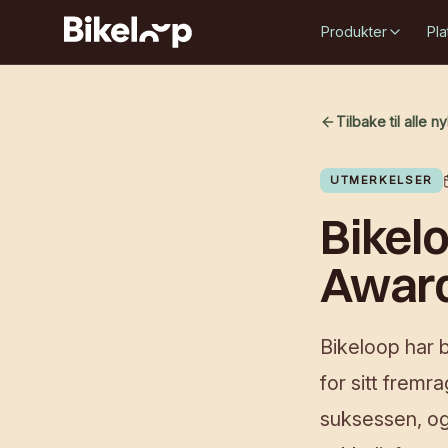
Produkter
Pla
Tilbake til alle n
UTMERKELSER
Bikel
Award
Bikeloop har 
for sitt frem
suksessen, og