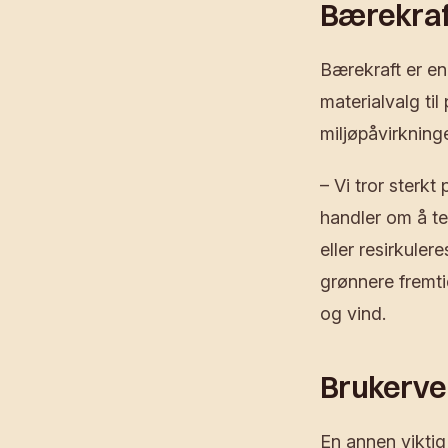
Bærekraft
Bærekraft er en 
materialvalg ti
miljøpåvirkning
– Vi tror sterkt
handler om å te
eller resirkuler
grønnere fremti
og vind.
Brukerven
En annen viktig 