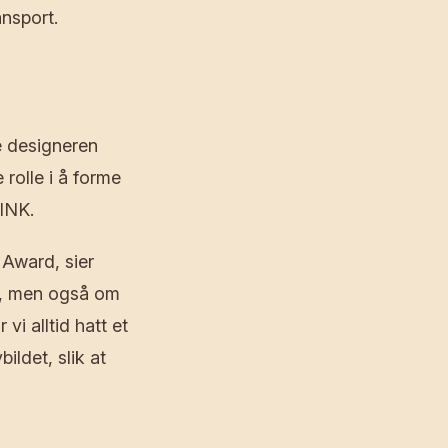
ansport.
le designeren
 rolle i å forme
INK.
 Award, sier
rt, men også om
vi alltid hatt et
ildet, slik at