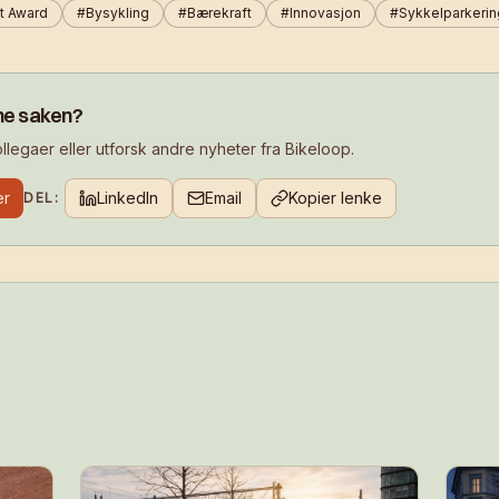
t Award
#
Bysykling
#
Bærekraft
#
Innovasjon
#
Sykkelparkerin
ne saken?
legaer eller utforsk andre nyheter fra Bikeloop.
er
LinkedIn
Email
Kopier lenke
DEL: