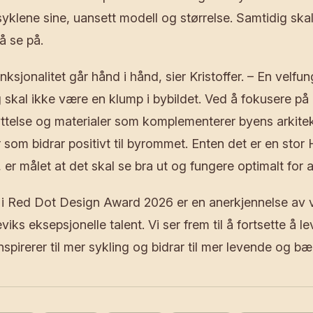
yklene sine, uansett modell og størrelse. Samtidig ska
å se på.
nksjonalitet går hånd i hånd, sier Kristoffer. – En velf
 skal ikke være en klump i bybildet. Ved å fokusere på r
ttelse og materialer som komplementerer byens arkitektu
 som bidrar positivt til byrommet. Enten det er en stor 
r målet at det skal se bra ut og fungere optimalt for a
 i Red Dot Design Award 2026 er en anerkjennelse av v
viks eksepsjonelle talent. Vi ser frem til å fortsette å l
spirerer til mer sykling og bidrar til mer levende og bæ