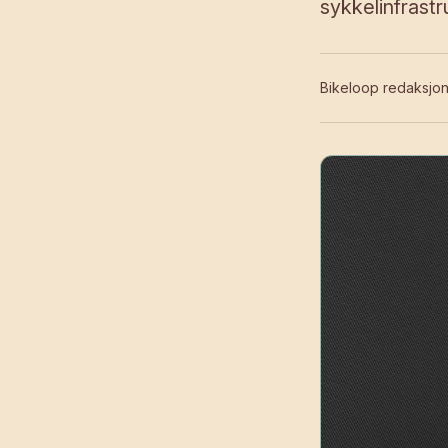
sykkelinfrastr
Bikeloop redaksjo