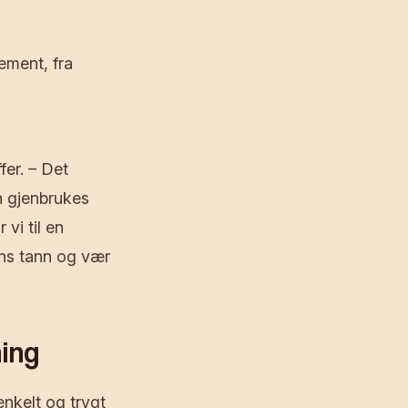
lement, fra
fer. – Det
n gjenbrukes
 vi til en
ens tann og vær
ning
enkelt og trygt