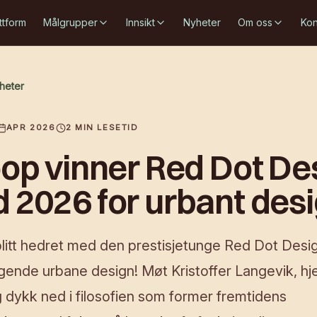
ttform
Målgrupper
Innsikt
Nyheter
Om oss
Kon
yheter
APR 2026
2
MIN LESETID
oop vinner Red Dot De
 2026 for urbant desi
blitt hedret med den prestisjetunge Red Dot Des
ragende urbane design! Møt Kristoffer Langevik, h
 dykk ned i filosofien som former fremtidens