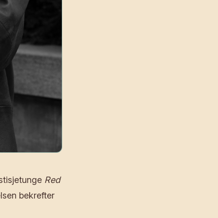
estisjetunge
Red
lsen bekrefter