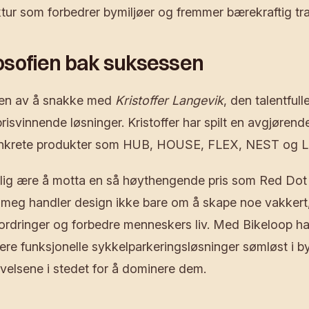
ktur som forbedrer bymiljøer og fremmer bærekraftig tr
osofien bak suksessen
eden av å snakke med
Kristoffer Langevik
, den talentful
isvinnende løsninger. Kristoffer har spilt en avgjørende
 konkrete produkter som HUB, HOUSE, FLEX, NEST og L
olig ære å motta en så høythengende pris som Red Dot
or meg handler design ikke bare om å skape noe vakke
fordringer og forbedre menneskers liv. Med Bikeloop har 
ere funksjonelle sykkelparkeringsløsninger sømløst i byb
velsene i stedet for å dominere dem.