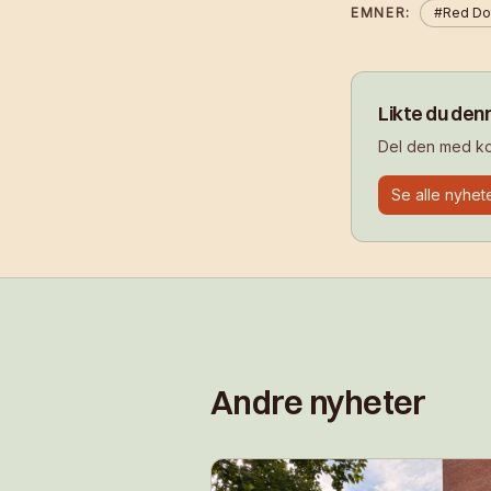
EMNER:
#
Red Do
Likte du den
Del den med kol
Se alle nyhet
Andre nyheter