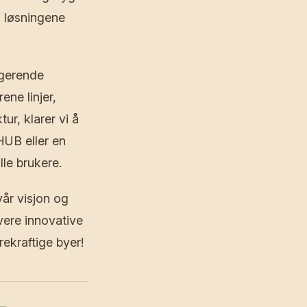
l løsningene
ungerende
ene linjer,
r, klarer vi å
HUB eller en
lle brukere.
år visjon og
evere innovative
rekraftige byer!