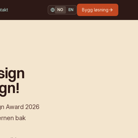
takt
Bygg løsning
NO
EN
NORSK
ENGLISH
sign
gn!
ign Award 2026
jernen bak