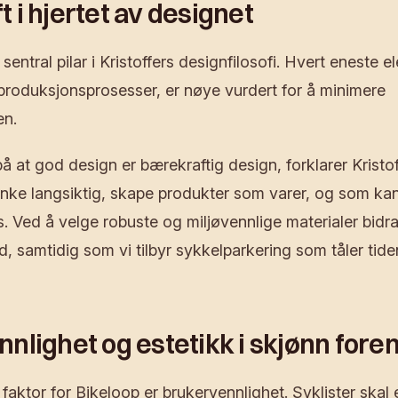
 i hjertet av designet
sentral pilar i Kristoffers designfilosofi. Hvert eneste e
l produksjonsprosesser, er nøye vurdert for å minimere
en.
 på at god design er bærekraftig design, forklarer Kristof
nke langsiktig, skape produkter som varer, og som ka
es. Ved å velge robuste og miljøvennlige materialer bidrar
d, samtidig som vi tilbyr sykkelparkering som tåler tid
nlighet og estetikk i skjønn fore
faktor for Bikeloop er brukervennlighet. Syklister skal 