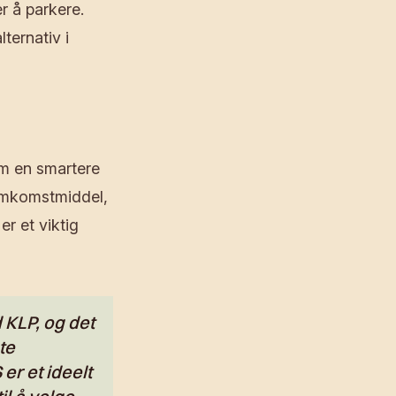
r å parkere.
lternativ i
om en smartere
remkomstmiddel,
er et viktig
 KLP, og det
te
er et ideelt