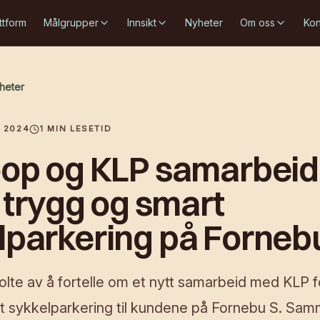
ttform
Målgrupper
Innsikt
Nyheter
Om oss
Kon
yheter
 2024
1
MIN LESETID
oop og KLP samarbeide
y trygg og smart
lparkering på Forneb
olte av å fortelle om et nytt samarbeid med KLP fo
t sykkelparkering til kundene på Fornebu S. S