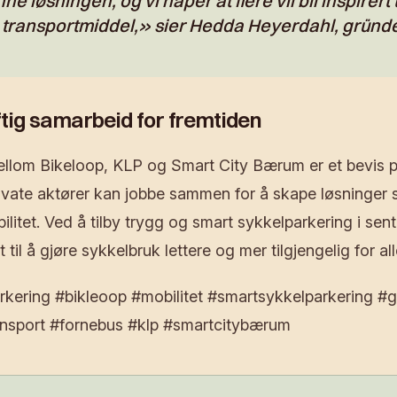
ne løsningen, og vi håper at flere vil bli inspirert 
 transportmiddel,» sier Hedda Heyerdahl, gründe
tig samarbeid for fremtiden
llom Bikeloop, KLP og Smart City Bærum er et bevis 
rivate aktører kan jobbe sammen for å skape løsninge
ilitet. Ved å tilby trygg og smart sykkelparkering i sen
t til å gjøre sykkelbruk lettere og mer tilgjengelig for all
rkering #bikleoop #mobilitet #smartsykkelparkering #g
ansport #fornebus #klp #smartcitybærum