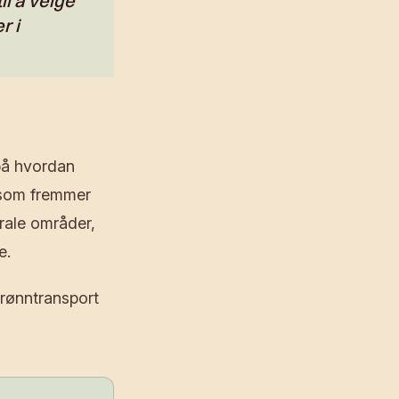
til å velge
r i
på hvordan
r som fremmer
trale områder,
e.
rønntransport