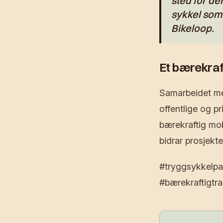
sted for den
sykkel som
Bikeloop.
Et bærekraf
Samarbeidet me
offentlige og p
bærekraftig mob
bidrar prosjekte
#tryggsykkelpa
#bærekraftigtr