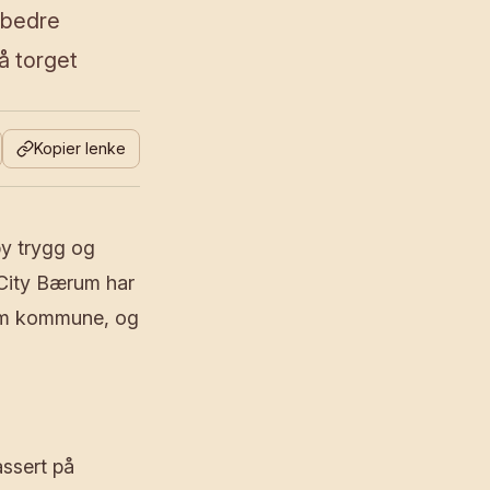
 bedre
å torget
Kopier lenke
by trygg og
City Bærum har
rum kommune, og
sert på