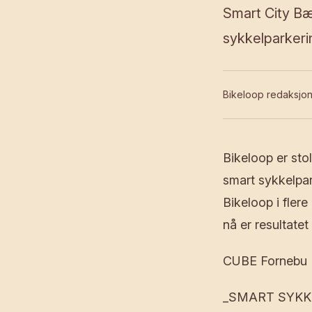
Smart City Bæ
sykkelparkeri
Bikeloop redaksjo
Bikeloop er sto
smart sykkelpa
Bikeloop i fler
nå er resultate
CUBE Fornebu
_SMART SYKKE