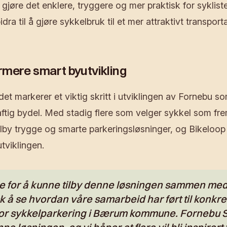
gjøre det enklere, tryggere og mer praktisk for sykliste
dra til å gjøre sykkelbruk til et mer attraktivt transporta
ærmere smart byutvikling
et markerer et viktig skritt i utviklingen av Fornebu s
ftig bydel. Med stadig flere som velger sykkel som f
tilby trygge og smarte parkeringsløsninger, og Bikeloop 
tviklingen.
de for å kunne tilby denne løsningen sammen med
sk å se hvordan våre samarbeid har ført til konkre
for sykkelparkering i Bærum kommune. Fornebu S 