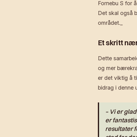
Fornebu S for å 
Det skal også bi
området._
Et skritt n
Dette samarbeid
og mer bærekra
er det viktig å 
bidrag i denne u
– Vi er gla
er fantasti
resultater 