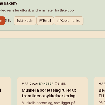
ne saken?
legaer eller utforsk andre nyheter fra Bikeloop.
er
LinkedIn
Email
Kopier lenke
DEL:
MAR 2026
·
NYHETER
·
2
MIN
MAR
i
Munkelia borettslag ruller ut
Bik
fremtidens sykkelparkering
Ett
Munkelia borettslag, som ligger på
På E