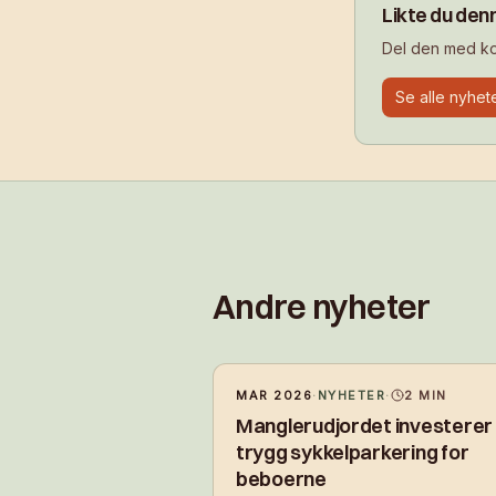
Likte du den
Del den med kol
Se alle nyhet
Andre nyheter
MAR 2026
·
NYHETER
·
2
MIN
Manglerudjordet investerer 
trygg sykkelparkering for
beboerne