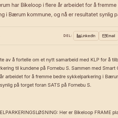
rum har Bikeloop i flere år arbeidet for å fremme
ng i Bærum kommune, og nå er resultatet synlig p
n
LinkedIn
Email
DEL:
lte av å fortelle om et nytt samarbeid med KLP for å til
rkering til kundene på Fornebu S. Sammen med Smart 
e år arbeidet for å fremme bedre sykkelparkering i Bæ
t synlig på torget foran SATS på Fornebu S.
LPARKERINGSLØSNING: Her er Bikeloop FRAME plas