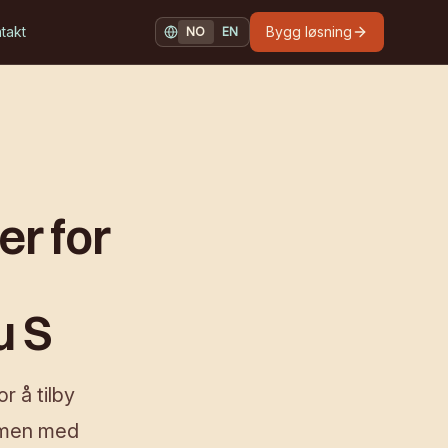
takt
Bygg løsning
NO
EN
NORSK
ENGLISH
r for
u S
r å tilby
ammen med