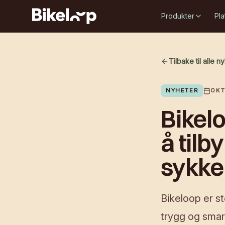
Produkter
Pla
Tilbake til alle n
NYHETER
OKT
Bikel
å tilb
sykke
Bikeloop er st
trygg og smar