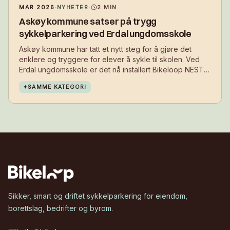
MAR 2026
·
NYHETER
·
2
MIN
Askøy kommune satser på trygg
sykkelparkering ved Erdal ungdomsskole
Askøy kommune har tatt et nytt steg for å gjøre det
enklere og tryggere for elever å sykle til skolen. Ved
Erdal ungdomsskole er det nå installert Bikeloop NEST,
en smart løsning for sikker sykkelparkering.
✦
SAMME KATEGORI
Sikker, smart og driftet sykkelparkering for eiendom,
borettslag, bedrifter og byrom.