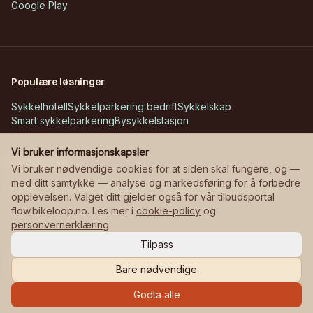
Google Play
Populære løsninger
Sykkelhotell
Sykkelparkering bedrift
Sykkelskap
Smart sykkelparkering
Bysykkelstasjon
Vi bruker informasjonskapsler
Kundecases
Vi bruker nødvendige cookies for at siden skal fungere, og —
med ditt samtykke — analyse og markedsføring for å forbedre
Askøy – Erdal skole
Bane NOR – stasjoner
Manglerudjordet
opplevelsen. Valget ditt gjelder også for vår tilbudsportal
flow.bikeloop.no. Les mer i
cookie-policy
og
personvernerklæring
.
Tilpass
©
2026
Bikeloop.
Alle rettigheter reservert.
Personvern
Cookies
Cookie-innstillinger
Bare nødvendige
Godta alle