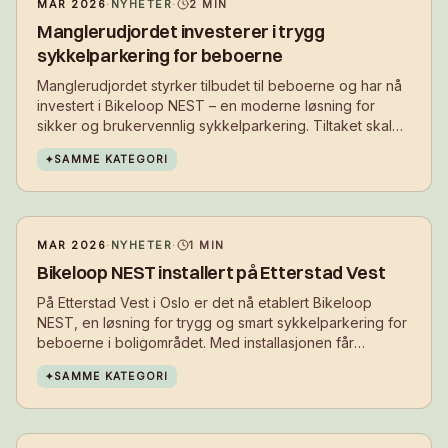
MAR 2026
·
NYHETER
·
2
MIN
Manglerudjordet investerer i trygg
sykkelparkering for beboerne
Manglerudjordet styrker tilbudet til beboerne og har nå
investert i Bikeloop NEST – en moderne løsning for
sikker og brukervennlig sykkelparkering. Tiltaket skal
gjøre det enklere å velge sykkel i hverdagen, samtidig
✦
SAMME KATEGORI
som det bidrar til et ryddigere og mer attraktivt bomiljø.
MAR 2026
·
NYHETER
·
1
MIN
Bikeloop NEST installert på Etterstad Vest
På Etterstad Vest i Oslo er det nå etablert Bikeloop
NEST, en løsning for trygg og smart sykkelparkering for
beboerne i boligområdet. Med installasjonen får
beboerne et sikkert sted å parkere sykkelen i
✦
SAMME KATEGORI
hverdagen – tett på der de bor.