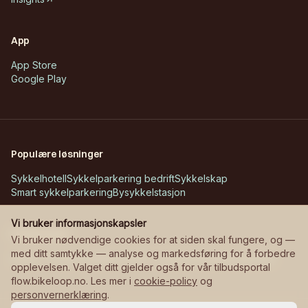
App
App Store
Google Play
Populære løsninger
Sykkelhotell
Sykkelparkering bedrift
Sykkelskap
Smart sykkelparkering
Bysykkelstasjon
Vi bruker informasjonskapsler
Kundecases
Vi bruker nødvendige cookies for at siden skal fungere, og —
med ditt samtykke — analyse og markedsføring for å forbedre
Askøy – Erdal skole
Bane NOR – stasjoner
Manglerudjordet
opplevelsen. Valget ditt gjelder også for vår tilbudsportal
flow.bikeloop.no. Les mer i
cookie-policy
og
personvernerklæring
.