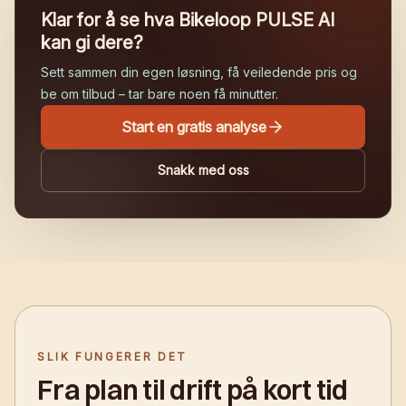
Klar for å se hva Bikeloop PULSE AI
kan gi dere?
Sett sammen din egen løsning, få veiledende pris og
be om tilbud – tar bare noen få minutter.
Start en gratis analyse
Snakk med oss
SLIK FUNGERER DET
Fra plan til drift på kort tid