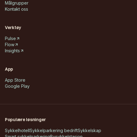
Målgrupper
Kontakt oss
Verktøy
Pulse
Flow
Insights
App
App Store
Google Play
Populære løsninger
Sykkelhotell
Sykkelparkering bedrift
Sykkelskap
Smart sykkelparkering
Bysykkelstasjon