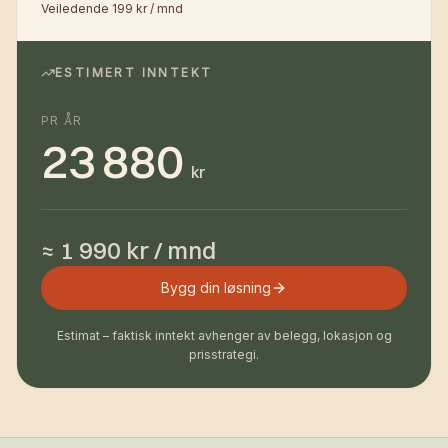
Veiledende 199 kr / mnd
ESTIMERT INNTEKT
PR ÅR
23 880
kr
≈ 1 990 kr / mnd
Bygg din løsning
Estimat – faktisk inntekt avhenger av belegg, lokasjon og
prisstrategi.