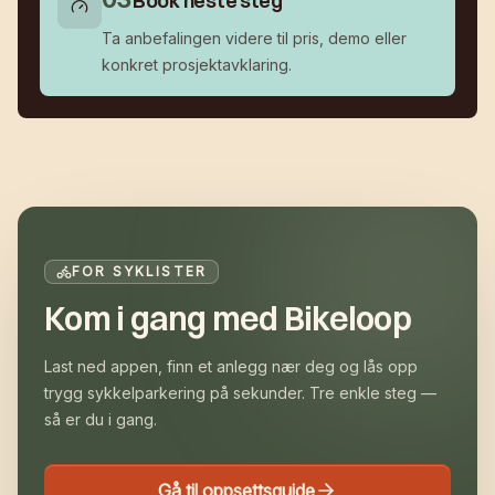
Book neste steg
Ta anbefalingen videre til pris, demo eller
konkret prosjektavklaring.
FOR SYKLISTER
Kom i gang med Bikeloop
Last ned appen, finn et anlegg nær deg og lås opp
trygg sykkelparkering på sekunder. Tre enkle steg —
så er du i gang.
Gå til oppsettsguide