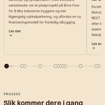
samarbeider om et pilotprosjekt på Øvre Foss
Boretts
for å tilby beboerne tryggere og mer
Moholt i
tilgjengelig sykkelparkering, og utforske en ny
NEST. De
finansieringsmodell for fremtidig utbygging.
etter tr
lademuli
Les mer
fleksible
Les artikkelen: Bikeloop og Bymiljøetaten: Tryggere sykkelpa
Les mer
Les arti
PROSESS
Slik kommer dere i gang