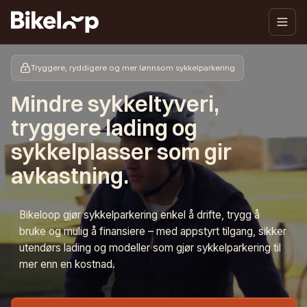
Tryggere, ryddigere og mer lønnsom sykkelparkering
Mindre sykkeltyveri,
tryggere lading og
sykkelplasser som gir
avkastning.
Bikeloop gjør sykkelparkering enkel å drifte, trygg å
bruke og mulig å finansiere – med appstyrt tilgang, sikker
utendørs lading og modeller som gjør sykkelparkering til
mer enn en kostnad.