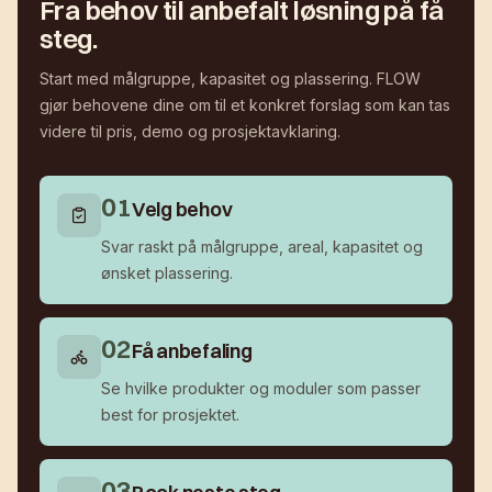
Fra behov til anbefalt løsning på få
steg.
Start med målgruppe, kapasitet og plassering. FLOW
gjør behovene dine om til et konkret forslag som kan tas
videre til pris, demo og prosjektavklaring.
0
1
Velg behov
Svar raskt på målgruppe, areal, kapasitet og
ønsket plassering.
0
2
Få anbefaling
Se hvilke produkter og moduler som passer
best for prosjektet.
0
3