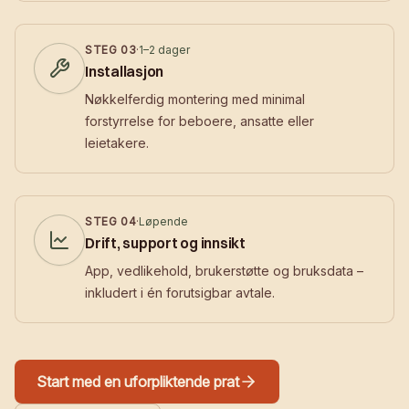
STEG
03
·
1–2 dager
Installasjon
Nøkkelferdig montering med minimal
forstyrrelse for beboere, ansatte eller
leietakere.
STEG
04
·
Løpende
Drift, support og innsikt
App, vedlikehold, brukerstøtte og bruksdata –
inkludert i én forutsigbar avtale.
Start med en uforpliktende prat