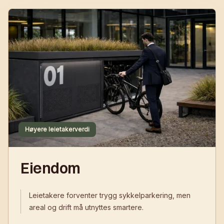
Høyere leietakerverdi
Eiendom
Leietakere forventer trygg sykkelparkering, men
areal og drift må utnyttes smartere.