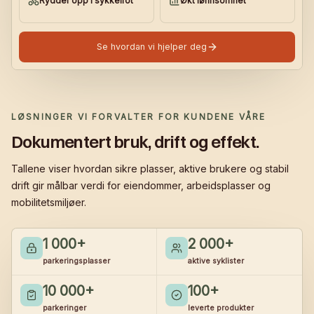
Rydder opp i sykkelrot
Økt lønnsomhet
Se hvordan vi hjelper deg
LØSNINGER VI FORVALTER FOR KUNDENE VÅRE
Dokumentert bruk, drift og effekt.
Tallene viser hvordan sikre plasser, aktive brukere og stabil
drift gir målbar verdi for eiendommer, arbeidsplasser og
mobilitetsmiljøer.
1 000
+
2 000
+
parkeringsplasser
aktive syklister
10 000
+
100
+
parkeringer
leverte produkter