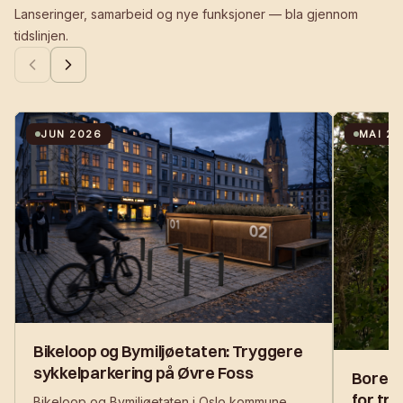
Lanseringer, samarbeid og nye funksjoner — bla gjennom
tidslinjen.
JUN 2026
MAI 2
Bikeloop og Bymiljøetaten: Tryggere
sykkelparkering på Øvre Foss
Borett
for tr
Bikeloop og Bymiljøetaten i Oslo kommune