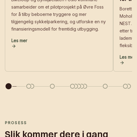
samarbeider om et pilotprosjekt på Øvre Foss
Boretts
for å tilby beboerne tryggere og mer
Moholt i
tilgjengelig sykkelparkering, og utforske en ny
NEST. De
finansieringsmodell for fremtidig utbygging.
etter tr
lademuli
Les mer
fleksible
Les artikkelen: Bikeloop og Bymiljøetaten: Tryggere sykkelpa
Les mer
Les arti
PROSESS
Slik kommer dere i gang