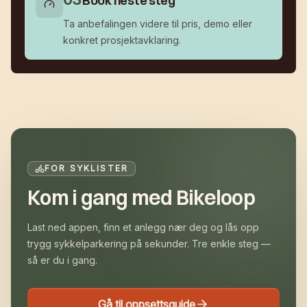
Book neste steg
Ta anbefalingen videre til pris, demo eller
konkret prosjektavklaring.
FOR SYKLISTER
Kom i gang med Bikeloop
Last ned appen, finn et anlegg nær deg og lås opp
trygg sykkelparkering på sekunder. Tre enkle steg —
så er du i gang.
Gå til oppsettsguide