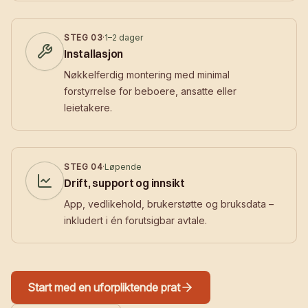
STEG
03
·
1–2 dager
Installasjon
Nøkkelferdig montering med minimal
forstyrrelse for beboere, ansatte eller
leietakere.
STEG
04
·
Løpende
Drift, support og innsikt
App, vedlikehold, brukerstøtte og bruksdata –
inkludert i én forutsigbar avtale.
Start med en uforpliktende prat