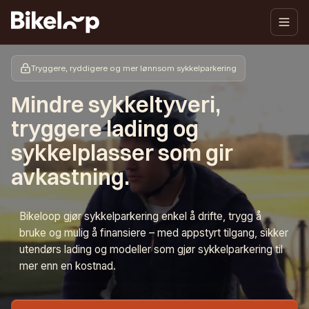
Tryggere, ryddigere og mer lønnsom sykkelparkering
Mindre sykkeltyveri,
tryggere lading og
sykkelplasser som gir
avkastning.
Bikeloop gjør sykkelparkering enkel å drifte, trygg å
bruke og mulig å finansiere – med appstyrt tilgang, sikker
utendørs lading og modeller som gjør sykkelparkering til
mer enn en kostnad.