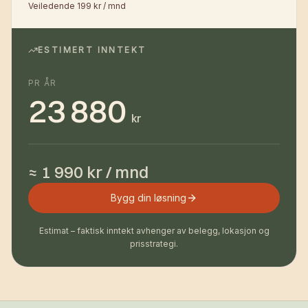
Veiledende 199 kr / mnd
ESTIMERT INNTEKT
PR ÅR
23 880
kr
≈ 1 990 kr / mnd
Bygg din løsning
Estimat – faktisk inntekt avhenger av belegg, lokasjon og
prisstrategi.