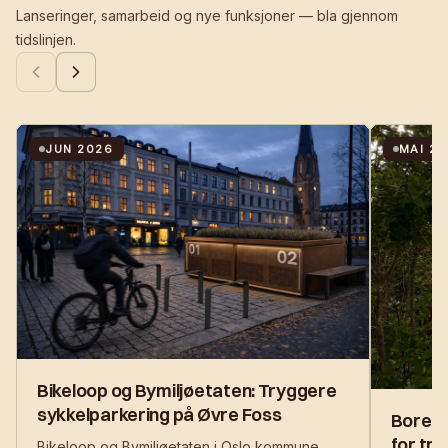
Lanseringer, samarbeid og nye funksjoner — bla gjennom
tidslinjen.
JUN 2026
MAI 2
Bikeloop og Bymiljøetaten: Tryggere
sykkelparkering på Øvre Foss
Borett
for tr
Bikeloop og Bymiljøetaten i Oslo kommune