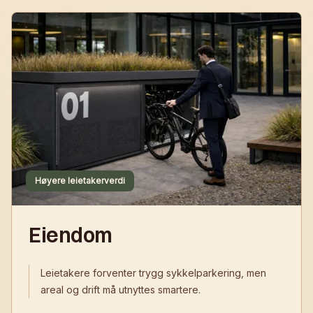
Høyere leietakerverdi
Eiendom
Leietakere forventer trygg sykkelparkering, men
areal og drift må utnyttes smartere.