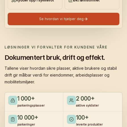
Rydder opp i sykkelrot
Økt lønnsomhet
Se hvordan vi hjelper deg
LØSNINGER VI FORVALTER FOR KUNDENE VÅRE
Dokumentert bruk, drift og effekt.
Tallene viser hvordan sikre plasser, aktive brukere og stabil
drift gir målbar verdi for eiendommer, arbeidsplasser og
mobilitetsmiljøer.
1 000
+
2 000
+
parkeringsplasser
aktive syklister
10 000
+
100
+
parkeringer
leverte produkter