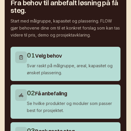
Fra behov til anbefalt løsning på få
steg.
Start med målgruppe, kapasitet og plassering. FLOW
gjør behovene dine om til et konkret forslag som kan tas
videre til pris, demo og prosjektavklaring.
0
1
Velg behov
Svar raskt på målgruppe, areal, kapasitet og
ønsket plassering.
0
2
Få anbefaling
Se hvilke produkter og moduler som passer
best for prosjektet.
0
3