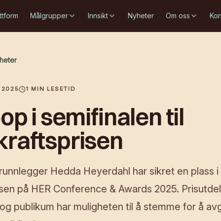
ttform
Målgrupper
Innsikt
Nyheter
Om oss
Kon
yheter
 2025
1
MIN LESETID
op i semifinalen til
raftsprisen
unnlegger Hedda Heyerdahl har sikret en plass i s
sen på HER Conference & Awards 2025. Prisutdel
, og publikum har muligheten til å stemme for å a