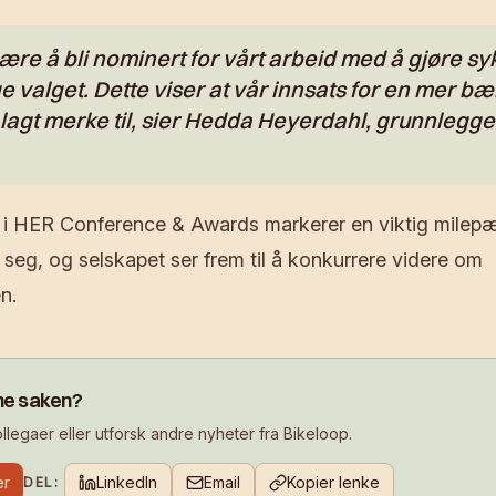
 ære å bli nominert for vårt arbeid med å gjøre syk
ge valget. Dette viser at vår innsats for en mer bæ
r lagt merke til, sier Hedda Heyerdahl, grunnlegge
 i HER Conference & Awards markerer en viktig milepæl
seg, og selskapet ser frem til å konkurrere videre om
n.
ne saken?
legaer eller utforsk andre nyheter fra Bikeloop.
er
LinkedIn
Email
Kopier lenke
DEL: