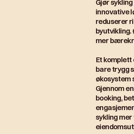
Gjør sykling
innovative 
reduserer ri
byutvikling. 
mer bærekra
Et komplett
bare trygg s
økosystem s
Gjennom en 
booking, bet
engasjement
sykling mer t
eiendomsutv