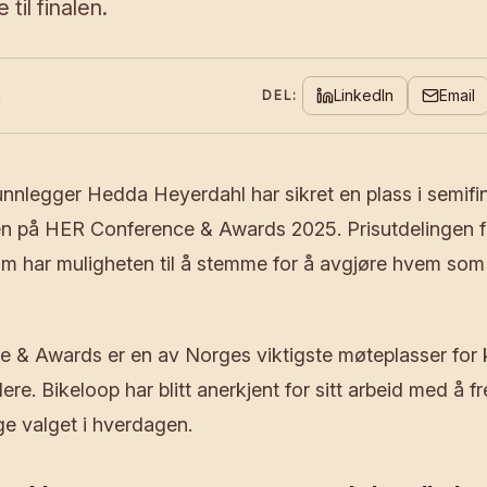
til finalen.
n
LinkedIn
Email
DEL:
nnlegger Hedda Heyerdahl har sikret en plass i semifina
en på HER Conference & Awards 2025. Prisutdelingen fi
kum har muligheten til å stemme for å avgjøre hvem som g
 & Awards er en av Norges viktigste møteplasser for 
ere. Bikeloop har blitt anerkjent for sitt arbeid med å 
ge valget i hverdagen.