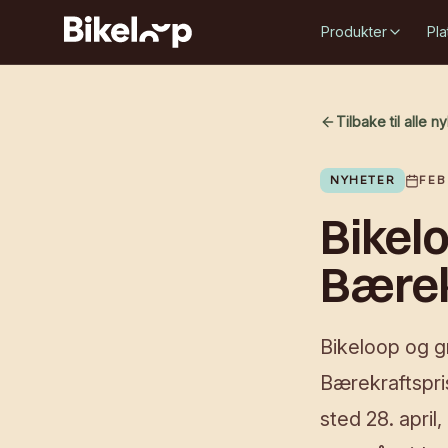
Produkter
Pla
Tilbake til alle n
NYHETER
FEB
Bikelo
Bærek
Bikeloop og gr
Bærekraftspri
sted 28. april