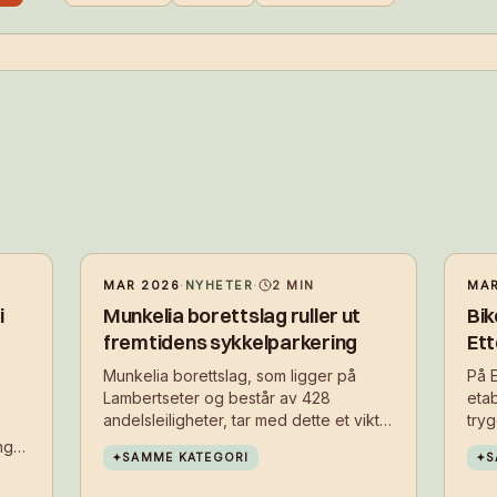
MAR 2026
·
NYHETER
·
2
MIN
MAR
i
Munkelia borettslag ruller ut
Bik
fremtidens sykkelparkering
Ett
Munkelia borettslag, som ligger på
På E
Lambertseter og består av 428
etab
andelsleiligheter, tar med dette et viktig
try
steg mot å gjøre det enklere og
beb
ng
✦
SAMME KATEGORI
✦
S
tryggere for beboere å velge sykkelen
inst
i hverdagen.
ste
 det