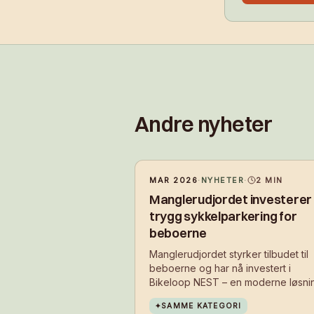
Andre nyheter
MAR 2026
·
NYHETER
·
2
MIN
Manglerudjordet investerer 
trygg sykkelparkering for
beboerne
Manglerudjordet styrker tilbudet til
beboerne og har nå investert i
Bikeloop NEST – en moderne løsni
for sikker og brukervennlig
✦
SAMME KATEGORI
sykkelparkering. Tiltaket skal gjøre