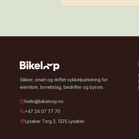
enklere å velge sykkel i hverdagen
samtidig som det bidrar til et ryddi
og mer attraktivt bomiljø.
Sikker, smart og driftet sykkelparkering for
eiendom, borettslag, bedrifter og byrom.
hello@bikeloop.no
+47 24 07 77 70
Lysaker Torg 2, 1325 Lysaker