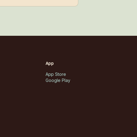
 på der de bor.
App
App Store
Google Play