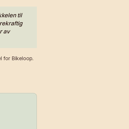
kelen til
rekraftig
r av
 for Bikeloop.