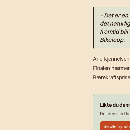
– Det er en
det naturli
fremtid bli
Bikeloop.
Anerkjennelsen
Finalen nærmer 
Bærekraftsprise
Likte du den
Del den med kol
Se alle nyhet