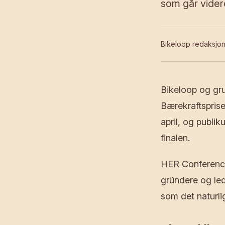
som går videre 
Bikeloop redaksjo
Bikeloop og gru
Bærekraftspris
april, og publi
finalen.
HER Conference
gründere og led
som det naturli