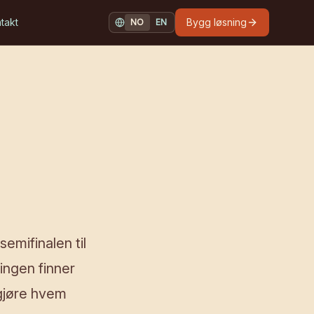
takt
Bygg løsning
NO
EN
NORSK
ENGLISH
emifinalen til
ingen finner
vgjøre hvem