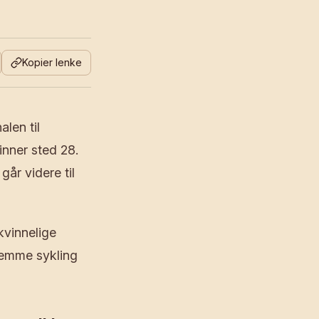
Kopier lenke
len til
nner sted 28.
år videre til
kvinnelige
fremme sykling