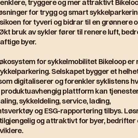
 enklere, tryggere og mer attraktivt Bikeloo
løsninger for trygg og smart sykkelparkeri
sikoen for tyveri og bidrar til en grønnere
Økt bruk av sykler fører til renere luft, bed
ftige byer.
 økosystem for sykkelmobilitet Bikeloop er
ykkelparkering. Selskapet bygger et helhet
om digitaliserer og forenkler syklistens h
produktuavhengig plattform kan tjeneste
aling, sykkeldeling, service, lading,
sverktøy og ESG-rapportering tilbys. Løs
ilgjengelig og attraktivt for byer, bedrifter
iklere.