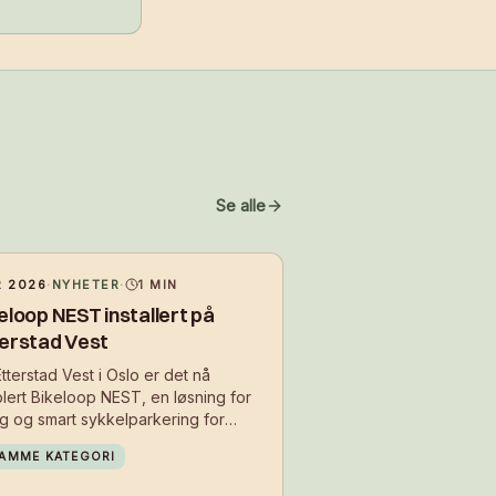
Se alle
 2026
·
NYHETER
·
1
MIN
eloop NEST installert på
erstad Vest
tterstad Vest i Oslo er det nå
lert Bikeloop NEST, en løsning for
gg og smart sykkelparkering for
oerne i boligområdet. Med
AMME KATEGORI
allasjonen får beboerne et sikkert
d å parkere sykkelen i hverdagen –