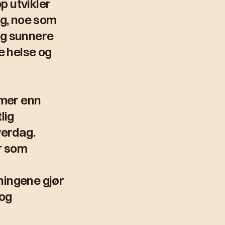
p utvikler
ng, noe som
 og sunnere
re helse og
 mer enn
lig
verdag.
r som
ningene gjør
 og