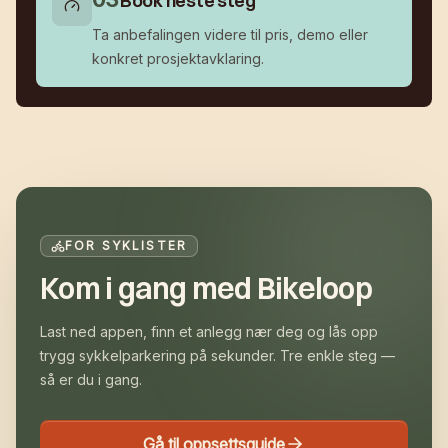
Book neste steg
Ta anbefalingen videre til pris, demo eller
konkret prosjektavklaring.
FOR SYKLISTER
Kom i gang med Bikeloop
Last ned appen, finn et anlegg nær deg og lås opp
trygg sykkelparkering på sekunder. Tre enkle steg —
så er du i gang.
Gå til oppsettsguide