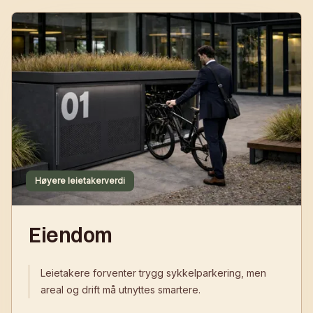
Høyere leietakerverdi
Eiendom
Leietakere forventer trygg sykkelparkering, men
areal og drift må utnyttes smartere.