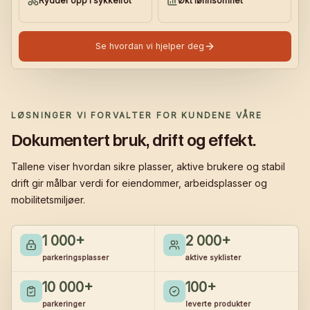
Rydder opp i sykkelrot
Økt lønnsomhet
Se hvordan vi hjelper deg
LØSNINGER VI FORVALTER FOR KUNDENE VÅRE
Dokumentert bruk, drift og effekt.
Tallene viser hvordan sikre plasser, aktive brukere og stabil
drift gir målbar verdi for eiendommer, arbeidsplasser og
mobilitetsmiljøer.
1 000
+
2 000
+
parkeringsplasser
aktive syklister
10 000
+
100
+
parkeringer
leverte produkter