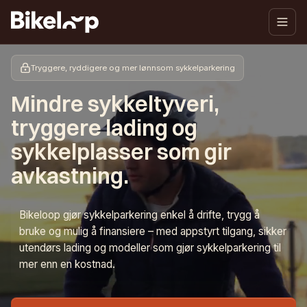
Tryggere, ryddigere og mer lønnsom sykkelparkering
Mindre sykkeltyveri,
tryggere lading og
sykkelplasser som gir
avkastning.
Bikeloop gjør sykkelparkering enkel å drifte, trygg å
bruke og mulig å finansiere – med appstyrt tilgang, sikker
utendørs lading og modeller som gjør sykkelparkering til
mer enn en kostnad.