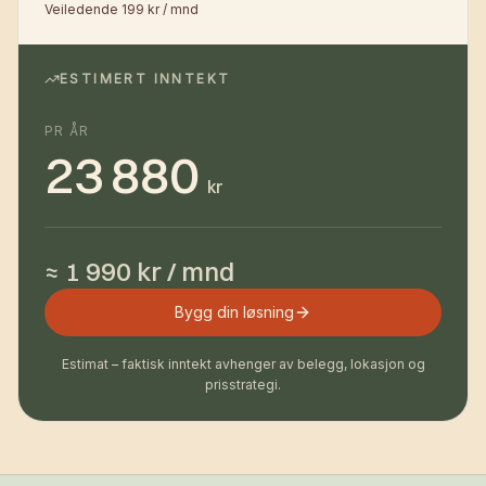
Veiledende 199 kr / mnd
ESTIMERT INNTEKT
PR ÅR
23 880
kr
≈ 1 990 kr / mnd
Bygg din løsning
Estimat – faktisk inntekt avhenger av belegg, lokasjon og
prisstrategi.