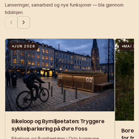
Lanseringer, samarbeid og nye funksjoner — bla gjennom
tidslinjen.
JUN 2026
MAI 2
Bikeloop og Bymiljøetaten: Tryggere
sykkelparkering på Øvre Foss
Borett
for tr
Bikeloop og Bymiljøetaten i Oslo kommune