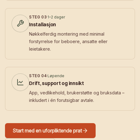
STEG
03
·
1–2 dager
Installasjon
Nøkkelferdig montering med minimal
forstyrrelse for beboere, ansatte eller
leietakere.
STEG
04
·
Løpende
Drift, support og innsikt
App, vedlikehold, brukerstøtte og bruksdata –
inkludert i én forutsigbar avtale.
Start med en uforpliktende prat