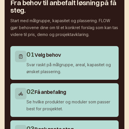
Fra behov til anbefalt løsning på få
steg.
Start med målgruppe, kapasitet og plassering. FLOW
gjør behovene dine om til et konkret forslag som kan tas
videre til pris, demo og prosjektavklaring.
0
1
Velg behov
Svar raskt på målgruppe, areal, kapasitet og
ønsket plassering.
0
2
Få anbefaling
Se hvilke produkter og moduler som passer
best for prosjektet.
0
3