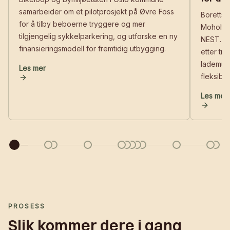
samarbeider om et pilotprosjekt på Øvre Foss
Boretts
for å tilby beboerne tryggere og mer
Moholt i
tilgjengelig sykkelparkering, og utforske en ny
NEST. De
finansieringsmodell for fremtidig utbygging.
etter tr
lademuli
Les mer
fleksible
Les artikkelen: Bikeloop og Bymiljøetaten: Tryggere sykkelpa
Les mer
Les arti
PROSESS
Slik kommer dere i gang